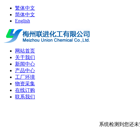
繁体中文
简体中文
English
网站首页
关于我们
新闻中心
产品中心
工厂环境
物资采集
在线订购
联系我们
系统检测到您还未