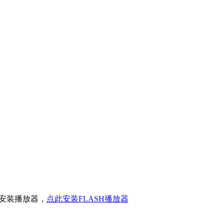
安装播放器，
点此安装FLASH播放器